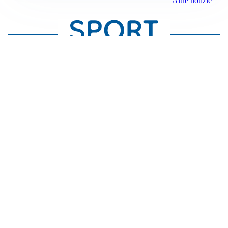
Altre notizie
LE PAROLE
Milan, Amorim: “Sapevamo delle difficoltà, faremo
delle scelte”