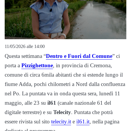
11/05/2026 alle 14:00
Questa settimana “
Dentro e Fuori dal Comune
” ci
porta a
Pizzighettone
, in provincia di Cremona,
comune di circa 6mila abitanti che si estende lungo il
fiume Adda, pochi chilometri a Nord dalla confluenza
nel Po. La puntata va in onda questa sera, lunedì 11
maggio, alle 23 su
il61
(canale nazionale 61 del
digitale terrestre) e su
Telecity
. Puntata che potrà
essere rivista sul sito
telecity.it
e
il61.it
, nella pagina
dedicata al programma.