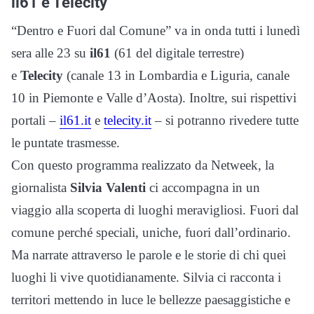
il61 e Telecity
“Dentro e Fuori dal Comune” va in onda tutti i lunedì
sera alle 23 su
il61
(61 del digitale terrestre)
e
Telecity
(canale 13 in Lombardia e Liguria, canale
10 in Piemonte e Valle d’Aosta)
. Inoltre, sui rispettivi
portali –
il61.it
e
telecity.it
– si potranno rivedere tutte
le puntate trasmesse.
Con questo programma realizzato da Netweek, l
a
giornalista
Silvia Valenti
ci accompagna in un
viaggio alla scoperta di luoghi meravigliosi. Fuori dal
comune perché speciali, uniche, fuori dall’ordinario.
Ma narrate attraverso le parole e le storie di chi quei
luoghi li vive quotidianamente. Silvia ci racconta i
territori mettendo in luce le bellezze paesaggistiche e